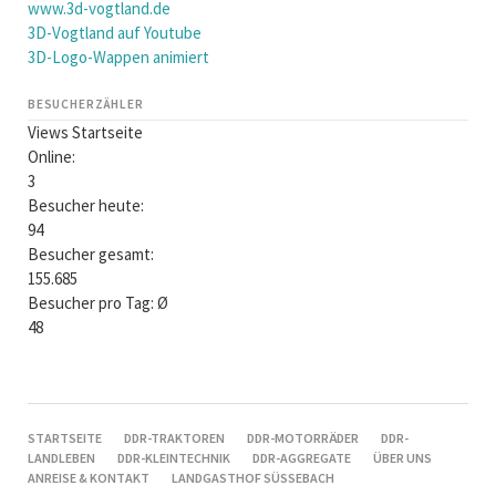
www.3d-vogtland.de
3D-Vogtland auf Youtube
3D-Logo-Wappen animiert
BESUCHERZÄHLER
Views Startseite
Online:
3
Besucher heute:
94
Besucher gesamt:
155.685
Besucher pro Tag: Ø
48
NAVIGATION
STARTSEITE
DDR-TRAKTOREN
DDR-MOTORRÄDER
DDR-
ÜBERSPRINGEN
LANDLEBEN
DDR-KLEINTECHNIK
DDR-AGGREGATE
ÜBER UNS
ANREISE & KONTAKT
LANDGASTHOF SÜSSEBACH