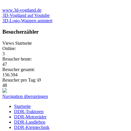
www.3d-vogtland.de
3D-Vogtland auf Youtube
3D-Logo-Wappen animiert
Besucherzähler
Views Startseite
Online:
3
Besucher heute:
47
Besucher gesamt:
156.594
Besucher pro Tag: Ø
48
Navigation überspringen
Startseite
DDR-Traktoren
DDR-Motorräder
DDR-Landleben
DDR-Kleintechnik